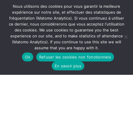
Nous utilisons des cookies pour vous garantir la meilleure
expérience sur notre site, et effectuer des statistiques de
fréquentation (Matomo Analytics). Si vous continuez à utiliser
ce dernier, nous considérerons que vous acceptez l'utilisation
des cookies. We use cookies to guarantee you the best
experience on our site, and to make statistics of attendance
(Matomo Analytics). If you continue to use this site we will
Actualités
assume that you are happy with it.
Ok
Refuser les cookies non fonctionnels
Contact
En savoir plus
CORE ACTRIS-FR
FAQ
Mentions légales
Follow
Follow
Follow
us
us
us