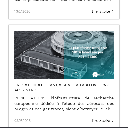
durée. Débutée le 17 juin, elle […]
13.07.2026
Lire la suite →
LA PLATEFORME FRANÇAISE SIRTA LABELLISÉE PAR
ACTRIS ERIC
L’ERIC ACTRIS, l’infrastructure de recherche
européenne dédiée à l’étude des aérosols, des
nuages et des gaz traces, vient d’octroyer le label
ACTRIS pour les mesures nuage par télédétection
au site […]
03.07.2026
Lire la suite →