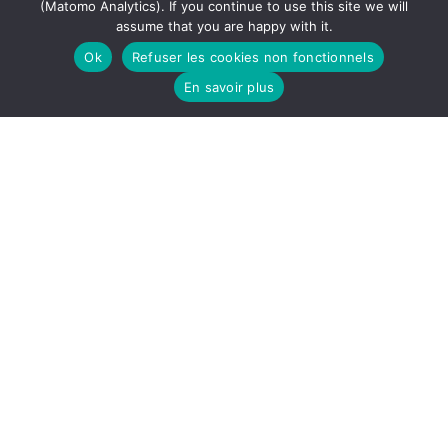
(Matomo Analytics). If you continue to use this site we will
assume that you are happy with it.
Ok
Refuser les cookies non fonctionnels
En savoir plus
LA PLATEFORME FRANÇAISE SIRTA LABELLISÉE PAR
ACTRIS ERIC
L’ERIC ACTRIS, l’infrastructure de recherche
européenne dédiée à l’étude des aérosols, des nuages
et des gaz traces, vient d’octroyer le label ACTRIS
pour les mesures nuage par télédétection au site […]
03.07.2026
Lire la suite →