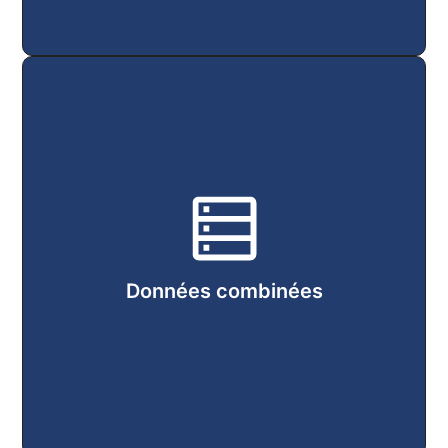
Combiner les mesures des SNO avec les
observations de terrain et satellites pour
une vision plus complète et robuste de
l’évolution atmosphérique.
Données combinées
Accès aux données