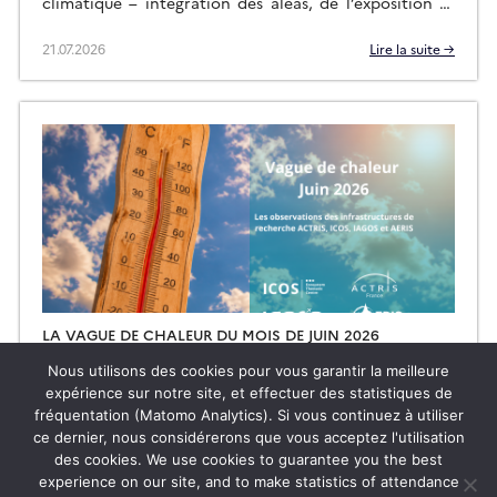
climatique – intégration des aléas, de l’exposition et
de la vulnérabilité. […]
21.07.2026
Lire la suite →
LA VAGUE DE CHALEUR DU MOIS DE JUIN 2026
OBSERVÉE PAR LES IR ACTRIS, ICOS, IAGOS ET LE PÔLE
Nous utilisons des cookies pour vous garantir la meilleure
DE DONNÉES POUR L’ATMOSPHÈRE AERIS
expérience sur notre site, et effectuer des statistiques de
Contexte : La canicule du mois de juin 2026 s’est
fréquentation (Matomo Analytics). Si vous continuez à utiliser
imposée comme un épisode climatique historique par
ce dernier, nous considérerons que vous acceptez l'utilisation
sa précocité, son intensité, son ampleur et sa durée.
des cookies. We use cookies to guarantee you the best
Débutée le 17 juin, elle […]
experience on our site, and to make statistics of attendance
13.07.2026
Lire la suite →