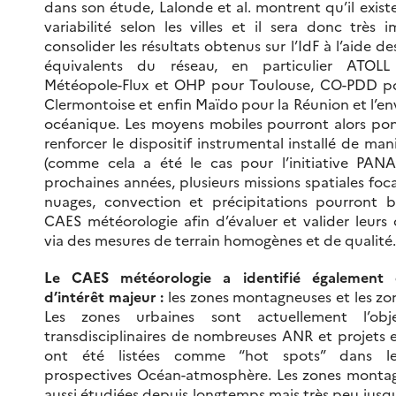
dans son étude, Lalonde et al. montrent qu’il exis
variabilité selon les villes et il sera donc très
consolider les résultats obtenus sur l’IdF à l’aide de
équivalents du réseau, en particulier ATOLL 
Météopole-Flux et OHP pour Toulouse, CO-PDD po
Clermontoise et enfin Maïdo pour la Réunion et l’
océanique. Les moyens mobiles pourront alors po
renforcer le dispositif instrumental installé de ma
(comme cela a été le cas pour l’initiative PANA
prochaines années, plusieurs missions spatiales focal
nuages, convection et précipitations pourront b
CAES météorologie afin d’évaluer et valider leurs
via des mesures de terrain homogènes et de qualité.
Le CAES météorologie a identifié également
d’intérêt majeur :
les zones montagneuses et les zo
Les zones urbaines sont actuellement l’obj
transdisciplinaires de nombreuses ANR et projets 
ont été listées comme “hot spots” dans le
prospectives Océan-atmosphère. Les zones monta
aussi étudiées depuis longtemps mais très peu jusqu