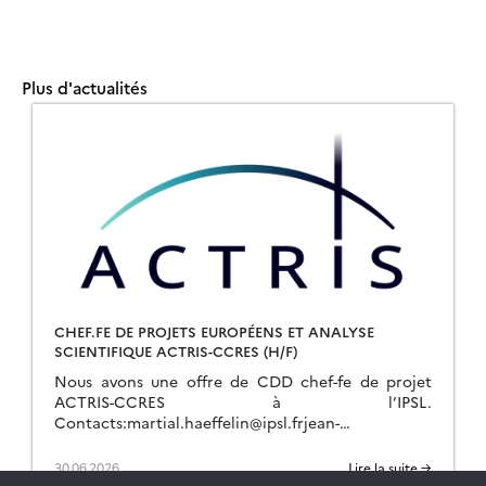
Plus d'actualités
CHEF.FE DE PROJETS EUROPÉENS ET ANALYSE
SCIENTIFIQUE ACTRIS-CCRES (H/F)
Nous avons une offre de CDD chef-fe de projet
ACTRIS-CCRES à l’IPSL.
Contacts:martial.haeffelin@ipsl.frjean-
charles.dupont@ipsl.frjean-francois.ribaud@ipsl.fr
Pour plus d’info :
30.06.2026
Lire la suite →
https://emploi.cnrs.fr/Offres/CDD/UAR636-ALERUB-