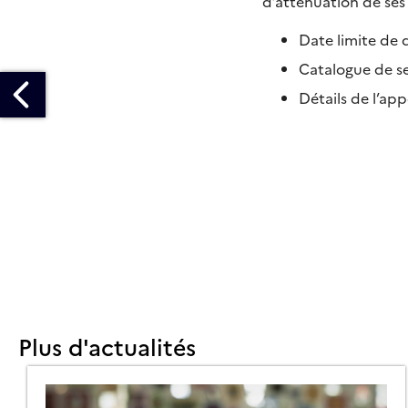
d’atténuation de ses 
Date limite de 
Catalogue de se
Détails de l’app
VRI
DUSTRIES
OMMENT
IEUX
OLLABORER
OUR
Plus d'actualités
INNO