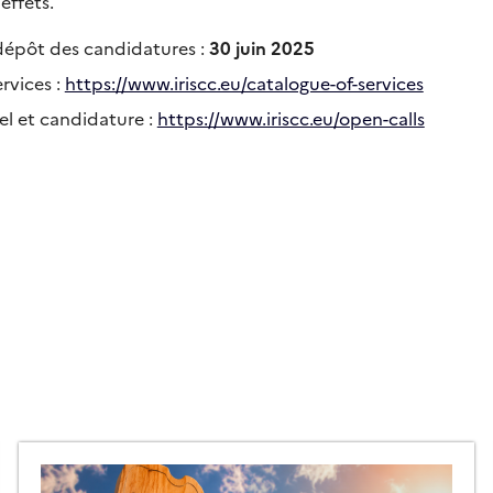
effets.
dépôt des candidatures :
30 juin 2025
rvices :
https://www.iriscc.eu/catalogue-of-services
el et candidature :
https://www.iriscc.eu/open-calls