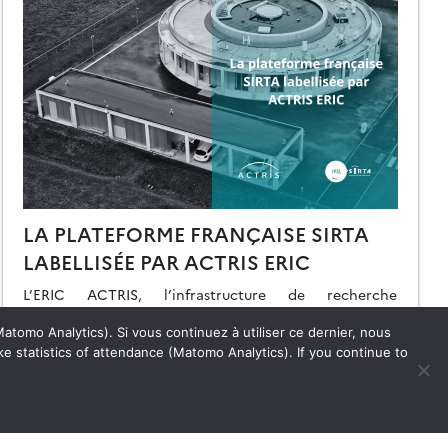
LA PLATEFORME FRANÇAISE SIRTA
LABELLISÉE PAR ACTRIS ERIC
L’ERIC ACTRIS, l’infrastructure de recherche
européenne dédiée à l’étude des aérosols, des nuages
et des gaz traces, vient d’octroyer le label ACTRIS
atomo Analytics). Si vous continuez à utiliser ce dernier, nous
pour les mesures nuage par télédétection au site […]
e statistics of attendance (Matomo Analytics). If you continue to
03.07.2026
Lire la suite →