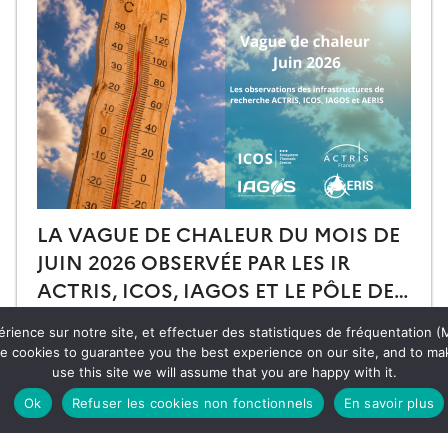
LA VAGUE DE CHALEUR DU MOIS DE
JUIN 2026 OBSERVÉE PAR LES IR
ACTRIS, ICOS, IAGOS ET LE PÔLE DE
DONNÉES POUR L’ATMOSPHÈRE
Contexte : La canicule du mois de juin 2026 s’est
érience sur notre site, et effectuer des statistiques de fréquentation (M
AERIS
imposée comme un épisode climatique historique par
e cookies to guarantee you the best experience on our site, and to mak
sa précocité, son intensité, son ampleur et sa durée.
use this site we will assume that you are happy with it.
Débutée le 17 juin, elle […]
13.07.2026
Lire la suite →
Ok
Refuser les cookies non fonctionnels
En savoir plus