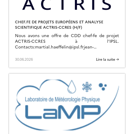
CHEF.FE DE PROJETS EUROPÉENS ET ANALYSE
SCIENTIFIQUE ACTRIS-CCRES (H/F)
Nous avons une offre de CDD chef-fe de projet
ACTRIS-CCRES à l’IPSL.
Contacts:martial.haeffelin@ipsl.frjean-
charles.dupont@ipsl.frjean-francois.ribaud@ipsl.fr
Pour plus d’info :
30.06.2026
Lire la suite →
https://emploi.cnrs.fr/Offres/CDD/UAR636-ALERUB-
057/Default.aspx Description du Poste Les Missions
1. Gestion de projets ACTRIS (70%)● Montage […]