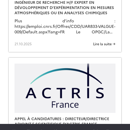
INGÉNIEUR DE RECHERCHE H/F EXPERT EN
DÉVOLOPPEMENT D’EXPÉRIMENTATION EN MESURES
ATMOSPHÉRIQUES OU EN ANALYSES CHIMIQUES
Plus d’info :
https://emploi.cnrs.fr/Offres/CDD/UAR833-VALGUE-
009/Default.aspx?lang=FR Le OPGC/LaMP
recherche un.e Ingénieur.e d’Etude en
dévoloppement d’expérimentation en mesures
21.10.2025
Lire la suite →
atmosphériques ou en analyses chimiques à
l’OPGC/LaMP pour un contrat de deux ans dans le
[…]
APPEL À CANDIDATURES : DIRECTEUR/DIRECTRICE
ADJOINT-E SCIENTIFIQUE D’ACTRIS-FRANCE