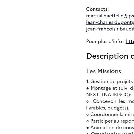
Contacts:
martial.haeffelin@ipsl
jean-charles.dupont@
jean-francois.ribaud@
Pour plus d’info :
htt
Description 
Les Missions
1. Gestion de projet
● Montage et suivi d
NEXT, TNA IRISCC):
○ Concevoir les mont
livrables, budgets).
○ Coordonner la mise 
○ Participer au repor
● Animation du cons
○ Organiser les réun