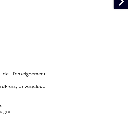
t de l’enseignement
rdPress, drives/cloud
s
mpagne