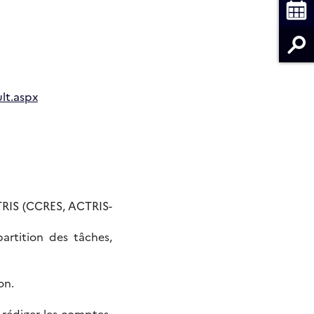
lt.aspx
CTRIS (CCRES, ACTRIS-
partition des tâches,
on.
 rédiger les comptes-