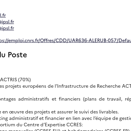
.fr
ipsl.fr
ipsl.fr
ps://emploi.cnrs.fr/Offres/CDD/UAR636-ALERUB-057/Defau
du Poste
s ACTRIS (70%)
es projets européens de l’Infrastructure de Recherche A
ages administratifs et financiers (plans de travail, ré
en œuvre des projets et assurer le suivi des livrables.
ting administratif et financier en lien avec l’équipe de gesti
ortium du Centre d’Expertise CCRES:
ions mensuelles (CCRES-EU) et hebdomadaires (CCRES-FR),