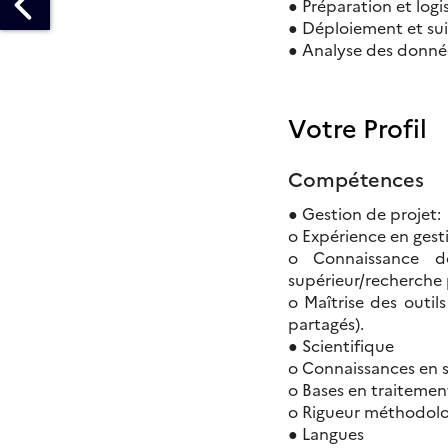
● Préparation et logis
● Déploiement et suivi
● Analyse des donnée
Votre Profil
RANCE
CUEILLE
Compétences
AG
ACTRIS
● Gestion de projet:
IC
o Expérience en gest
o Connaissance des
supérieur/recherche 
ICK
o Maîtrise des outil
F
partagés).
EETING
● Scientifique
U
o Connaissances en s
OUVE
o Bases en traitemen
o Rigueur méthodol
● Langues