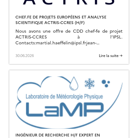
CHEF.FE DE PROJETS EUROPÉENS ET ANALYSE
SCIENTIFIQUE ACTRIS-CCRES (H/F)
Nous avons une offre de CDD chef-fe de projet
ACTRIS-CCRES à l’IPSL.
Contacts:martial.haeffelin@ipsl.frjean-
charles.dupont@ipsl.frjean-francois.ribaud@ipsl.fr
Pour plus d’info :
30.06.2026
Lire la suite →
https://emploi.cnrs.fr/Offres/CDD/UAR636-ALERUB-
057/Default.aspx Description du Poste Les Missions
1. Gestion de projets ACTRIS (70%)● Montage […]
INGÉNIEUR DE RECHERCHE H/F EXPERT EN