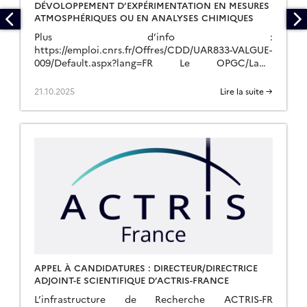
DÉVOLOPPEMENT D’EXPÉRIMENTATION EN MESURES
ATMOSPHÉRIQUES OU EN ANALYSES CHIMIQUES
Plus d’info :
https://emploi.cnrs.fr/Offres/CDD/UAR833-VALGUE-
009/Default.aspx?lang=FR Le OPGC/LaMP
recherche un.e Ingénieur.e d’Etude en
dévoloppement d’expérimentation en mesures
21.10.2025
Lire la suite →
atmosphériques ou en analyses chimiques à
l’OPGC/LaMP pour un contrat de deux ans dans le
[…]
APPEL À CANDIDATURES : DIRECTEUR/DIRECTRICE
ADJOINT-E SCIENTIFIQUE D’ACTRIS-FRANCE
L’infrastructure de Recherche ACTRIS-FR