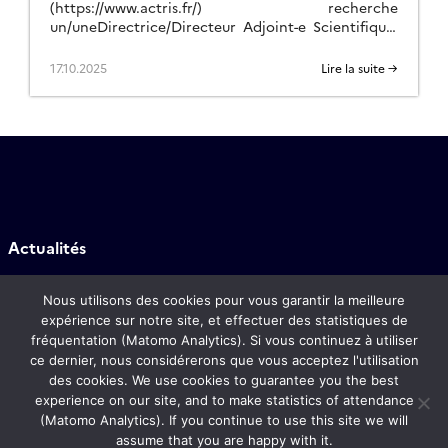
(https://www.actris.fr/) recherche
un/uneDirectrice/Directeur Adjoint-e Scientifique.
Contexte ACTRIS-FR (Aerosol Cloud reactive Trace
gases Research InfraStructure) est une
17.10.2025
Lire la suite →
infrastructure de recherche (IR) distribuée, en
support des recherches sur […]
Actualités
Contact
Nous utilisons des cookies pour vous garantir la meilleure
expérience sur notre site, et effectuer des statistiques de
fréquentation (Matomo Analytics). Si vous continuez à utiliser
CORE ACTRIS-FR
ce dernier, nous considérerons que vous acceptez l'utilisation
des cookies. We use cookies to guarantee you the best
FAQ
experience on our site, and to make statistics of attendance
(Matomo Analytics). If you continue to use this site we will
assume that you are happy with it.