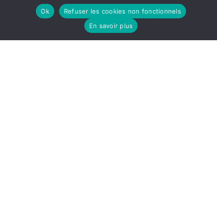
Mentions légales
Ok
Refuser les cookies non fonctionnels
Follow
Follow
Follow
En savoir plus
us
us
us