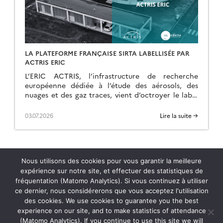
LA PLATEFORME FRANÇAISE SIRTA LABELLISÉE PAR
ACTRIS ERIC
L’ERIC ACTRIS, l’infrastructure de recherche
européenne dédiée à l’étude des aérosols, des
nuages et des gaz traces, vient d’octroyer le label
ACTRIS pour les mesures nuage par télédétection
au site […]
03.07.2026
Lire la suite →
Nous utilisons des cookies pour vous garantir la meilleure
expérience sur notre site, et effectuer des statistiques de
fréquentation (Matomo Analytics). Si vous continuez à utiliser
ce dernier, nous considérerons que vous acceptez l'utilisation
des cookies. We use cookies to guarantee you the best
Actualités
experience on our site, and to make statistics of attendance
(Matomo Analytics). If you continue to use this site we will