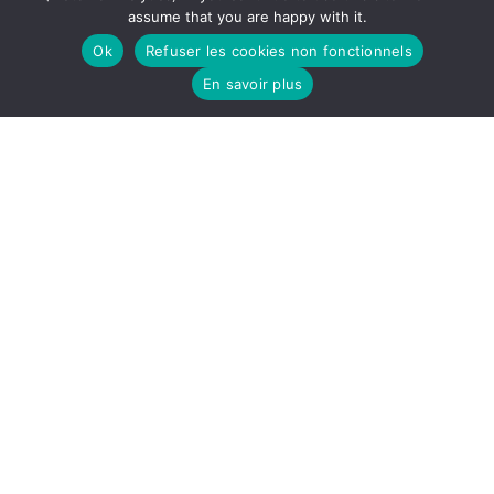
Contact
assume that you are happy with it.
Ok
Refuser les cookies non fonctionnels
CORE ACTRIS-FR
En savoir plus
FAQ
Mentions légales
Follow
Follow
Follow
us
us
us