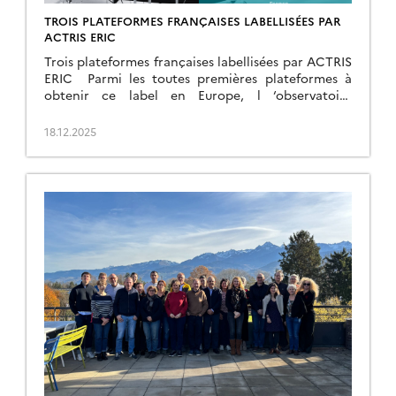
TROIS PLATEFORMES FRANÇAISES LABELLISÉES PAR
ACTRIS ERIC
Trois plateformes françaises labellisées par ACTRIS
ERIC Parmi les toutes premières plateformes à
obtenir ce label en Europe, l ‘observatoire
atmosphérique à Lille (ATOLL) et le site
d’observation atmosphérique Cézeaux/Opme/Puy
18.12.2025
[…]