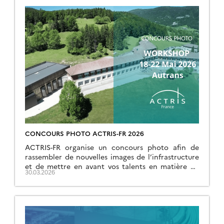
CONCOURS PHOTO ACTRIS-FR 2026
ACTRIS-FR organise un concours photo afin de
rassembler de nouvelles images de l’infrastructure
et de mettre en avant vos talents en matière de
30.03.2026
photographie. Les modalités sont les suivantes: Le
[…]