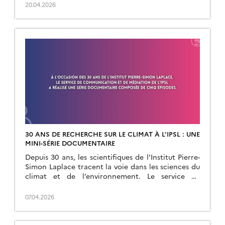
organise cette année sa 25ème Journée
20.04.2026
Scientifique. Cette […]
30 ANS DE RECHERCHE SUR LE CLIMAT À L’IPSL : UNE
MINI-SÉRIE DOCUMENTAIRE
Depuis 30 ans, les scientifiques de l’Institut Pierre-
Simon Laplace tracent la voie dans les sciences du
climat et de l’environnement. Le service de
communication et médiation de l’IPSL a réalisé […]
07.04.2026