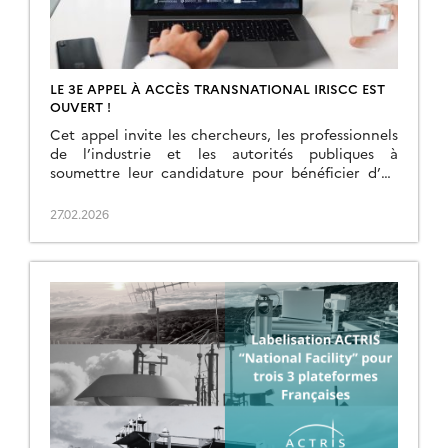
LE 3E APPEL À ACCÈS TRANSNATIONAL IRISCC EST
OUVERT !
Cet appel invite les chercheurs, les professionnels
de l’industrie et les autorités publiques à
soumettre leur candidature pour bénéficier d’un
accès parrainé aux infrastructures de recherche
européennes. Cet appel met […]
27.02.2026