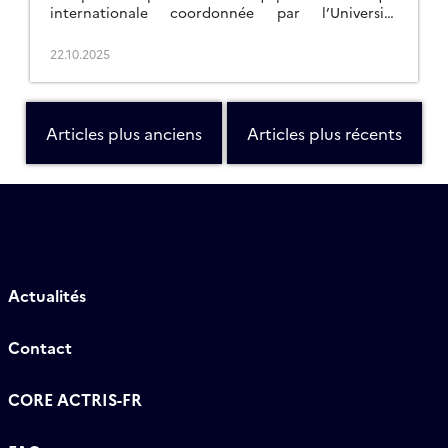
internationale coordonnée par l’Université
Grenoble Alpes, aux côtés du CNRS, de l’Inserm et
de l’Institut de recherche […]
22.10.2025
Navigation
des
Articles plus anciens
Articles plus récents
articles
Actualités
Contact
CORE ACTRIS-FR