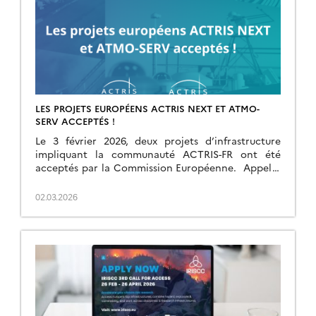
LES PROJETS EUROPÉENS ACTRIS NEXT ET ATMO-
SERV ACCEPTÉS !
Le 3 février 2026, deux projets d’infrastructure
impliquant la communauté ACTRIS-FR ont été
acceptés par la Commission Européenne. Appel à
projet : HORIZON-INFRA-2025-01 ATMOSERV :
ATMO‑SERV coordonné par ACTRIS ERIC […]
02.03.2026