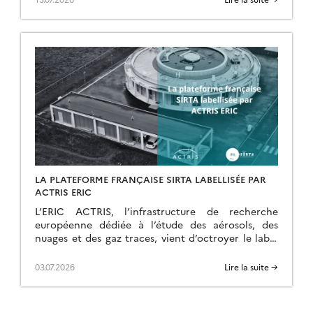
LA PLATEFORME FRANÇAISE SIRTA LABELLISÉE PAR
ACTRIS ERIC
L’ERIC ACTRIS, l’infrastructure de recherche
européenne dédiée à l’étude des aérosols, des
nuages et des gaz traces, vient d’octroyer le label
ACTRIS pour les mesures nuage par télédétection
au site […]
03.07.2026
Lire la suite →