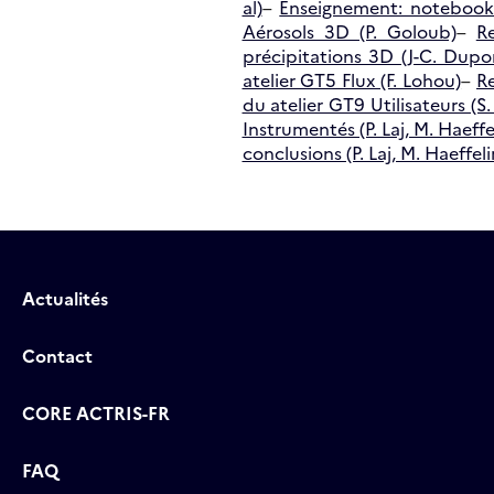
al)
–
Enseignement: notebook 
Aérosols 3D (P. Goloub)
–
Re
précipitations 3D (J-C. Dupo
atelier GT5 Flux (F. Lohou)
–
Re
du atelier GT9 Utilisateurs (S.
Instrumentés (P. Laj, M. Haeffel
conclusions (P. Laj, M. Haeffelin
Actualités
Contact
CORE ACTRIS-FR
FAQ