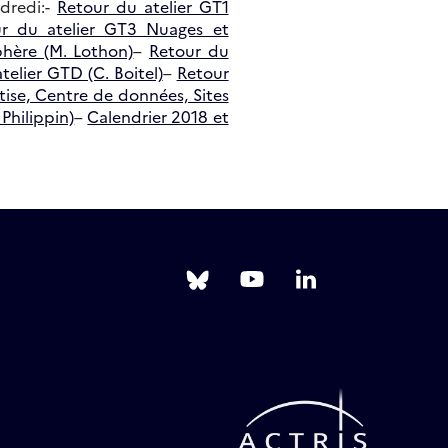
dredi:-
Retour du atelier GT1
ur du atelier GT3 Nuages et
phère (M. Lothon)
–
Retour du
telier GTD (C. Boitel)
–
Retour
tise, Centre de données, Sites
 Philippin)
–
Calendrier 2018 et
Follow
Follow
Follow
us
us
us