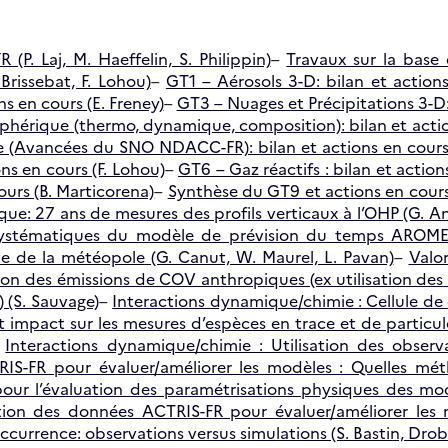
 (P. Laj, M. Haeffelin, S. Philippin)
–
Travaux sur la base
. Brissebat, F. Lohou)
–
GT1 – Aérosols 3-D: bilan et action
ns en cours (E. Freney)
–
GT3 – Nuages et Précipitations 3-D: 
phérique (thermo, dynamique, composition): bilan et actio
e (Avancées du SNO NDACC-FR): bilan et actions en cour
ons en cours (F. Lohou)
–
GT6 – Gaz réactifs : bilan et action
ours (B. Marticorena)
–
Synthèse du GT9 et actions en cours 
ue: 27 ans de mesures des profils verticaux à l’OHP (G. An
systématiques du modèle de prévision du temps AROME 
ite de la météopole (G. Canut, W. Maurel, L. Pavan)
–
Valor
ion des émissions de COV anthropiques (ex utilisation d
) (S. Sauvage)
–
Interactions dynamique/chimie : Cellule de
impact sur les mesures d’espèces en trace et de particule
–
Interactions dynamique/chimie : Utilisation des observ
RIS-FR pour évaluer/améliorer les modèles : Quelles mét
pour l’évaluation des paramétrisations physiques des mod
ation des données ACTRIS-FR pour évaluer/améliorer les
ccurrence: observations versus simulations (S. Bastin, Drobi