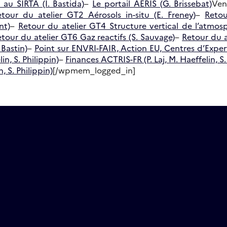
au SIRTA (I. Bastida)
–
Le portail AERIS (G. Brissebat)
Ven
tour du atelier GT2 Aérosols in-situ (E. Freney)
–
Reto
nt)
–
Retour du atelier GT4 Structure vertical de l’atmos
tour du atelier GT6 Gaz reactifs (S. Sauvage)
–
Retour du a
 Bastin)
–
Point sur ENVRI-FAIR, Action EU, Centres d’Exper
in, S. Philippin)
–
Finances ACTRIS-FR (P. Laj, M. Haeffelin, S.
, S. Philippin)
[/wpmem_logged_in]