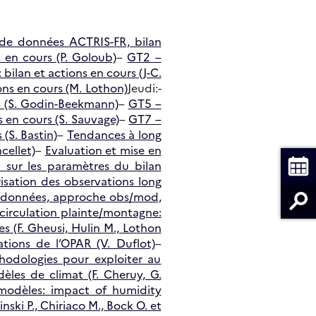
 de données ACTRIS-FR, bilan
s en cours (P. Goloub)
–
GT2 –
bilan et actions en cours (J-C.
ns en cours (M. Lothon)
Jeudi:-
s (S. Godin-Beekmann)
–
GT5 –
s en cours (S. Sauvage)
–
GT7 –
(S. Bastin)
–
Tendances à long
cellet)
–
Evaluation et mise en
sur les paramètres du bilan
isation des observations long
es données, approche obs/mod,
 circulation plainte/montagne:
s (F. Gheusi, Hulin M., Lothon
ations de l’OPAR (V. Duflot)
–
hodologies pour exploiter au
èles de climat (F. Cheruy, G.
 modèles: impact of humidity
nski P., Chiriaco M., Bock O. et