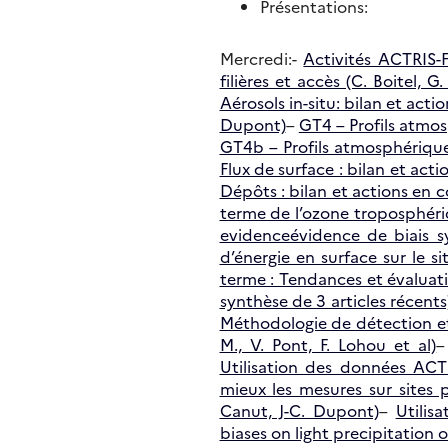
Présentations:
Mercredi:-
Activités ACTRIS-FR
filières et accès (C. Boitel, G
Aérosols in-situ: bilan et actio
Dupont)
–
GT4 – Profils atmos
GT4b – Profils atmosphériqu
Flux de surface : bilan et acti
Dépôts : bilan et actions en c
terme de l’ozone troposphériq
evidenceévidence de biais 
d’énergie en surface sur le s
terme : Tendances et évaluat
synthèse de 3 articles récents
Méthodologie de détection et 
M., V. Pont, F. Lohou et al)
Utilisation des données ACT
mieux les mesures sur sites 
Canut, J-C. Dupont)
–
Utilis
biases on light precipitation o