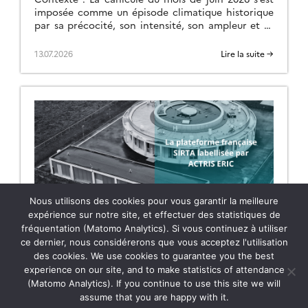
imposée comme un épisode climatique historique
par sa précocité, son intensité, son ampleur et sa
durée. Débutée le 17 juin, elle […]
13.07.2026
Lire la suite →
Nous utilisons des cookies pour vous garantir la meilleure
expérience sur notre site, et effectuer des statistiques de
fréquentation (Matomo Analytics). Si vous continuez à utiliser
LA PLATEFORME FRANÇAISE SIRTA LABELLISÉE PAR
ACTRIS ERIC
ce dernier, nous considérerons que vous acceptez l'utilisation
des cookies. We use cookies to guarantee you the best
L’ERIC ACTRIS, l’infrastructure de recherche
experience on our site, and to make statistics of attendance
européenne dédiée à l’étude des aérosols, des
(Matomo Analytics). If you continue to use this site we will
nuages et des gaz traces, vient d’octroyer le label
assume that you are happy with it.
ACTRIS pour les mesures nuage par télédétection