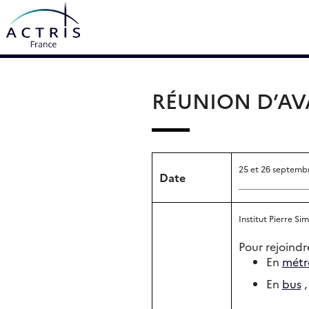
Skip
Rechercher :
to
content
RÉUNION D’AV
25 et 26 septemb
Date
Institut Pierre Si
Pour rejoindre
En
métr
En
bus
,