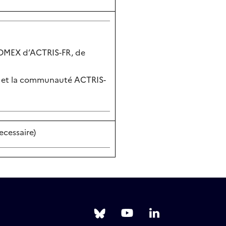
 COMEX d’ACTRIS-FR, de
R et la communauté ACTRIS-
ecessaire)
Follow
Follow
Follow
us
us
us