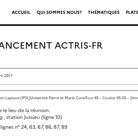
ACCUEIL
QUI SOMMES NOUS?
THÉMATIQUES
PLAT
ANCEMENT ACTRIS-FR
re 2017
mon Laplace (IPSL)Université Pierre et Marie CurieTour 45 – Couloir 45-55 – 2èm
 le lieu de la réunion:
o
, station Jussieu (ligne 10)
 lignes n° 24, 63, 67, 86, 87, 89