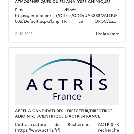
ATMOSPHÉRIQUES OU EN ANALYSES CHIMIQUES
Plus d’info :
https://emploi.cnrs.fr/Offres/CDD/UAR833-VALGUE-
009/Default.aspx?lang=FR Le OPGC/LaMP
recherche un.e Ingénieur.e d’Etude en
dévoloppement d’expérimentation en mesures
21.10.2025
Lire la suite →
atmosphériques ou en analyses chimiques à
l’OPGC/LaMP pour un contrat de deux ans dans le
[…]
APPEL À CANDIDATURES : DIRECTEUR/DIRECTRICE
ADJOINT-E SCIENTIFIQUE D’ACTRIS-FRANCE
L’infrastructure de Recherche ACTRIS-FR
(https://www.actris.fr/) recherche