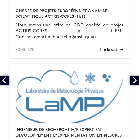
CHEF.FE DE PROJETS EUROPÉENS ET ANALYSE
SCIENTIFIQUE ACTRIS-CCRES (H/F)
Nous avons une offre de CDD chef-fe de projet
ACTRIS-CCRES à l’IPSL.
Contacts:martial.haeffelin@ipsl.frjean-
charles.dupont@ipsl.frjean-francois.ribaud@ipsl.fr
Pour plus d’info :
30.06.2026
Lire la suite →
https://emploi.cnrs.fr/Offres/CDD/UAR636-ALERUB-
057/Default.aspx Description du Poste Les Missions
1. Gestion de projets ACTRIS (70%)● Montage […]
INGÉNIEUR DE RECHERCHE H/F EXPERT EN
DÉVOLOPPEMENT D’EXPÉRIMENTATION EN MESURES