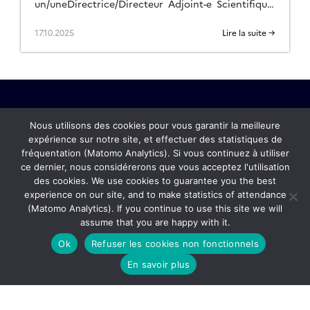
un/uneDirectrice/Directeur Adjoint-e Scientifique.
Contexte ACTRIS-FR (Aerosol Cloud reactive Trace
gases Research InfraStructure) est une
17.10.2025
Lire la suite →
infrastructure de recherche (IR) distribuée, en
support des recherches sur […]
Nous utilisons des cookies pour vous garantir la meilleure
expérience sur notre site, et effectuer des statistiques de
fréquentation (Matomo Analytics). Si vous continuez à utiliser
Actualités
ce dernier, nous considérerons que vous acceptez l'utilisation
des cookies. We use cookies to guarantee you the best
Contact
experience on our site, and to make statistics of attendance
(Matomo Analytics). If you continue to use this site we will
assume that you are happy with it.
CORE ACTRIS-FR
Ok
Refuser les cookies non fonctionnels
FAQ
En savoir plus
Mentions légales