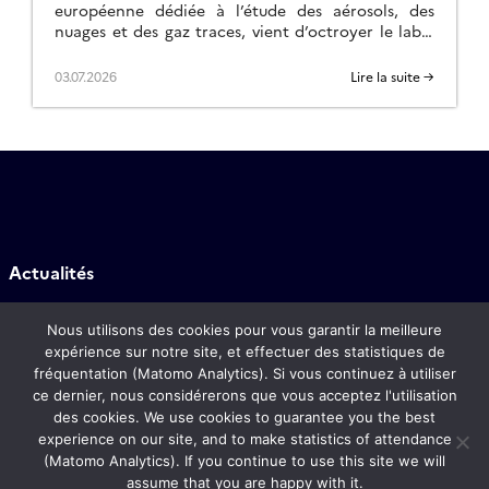
européenne dédiée à l’étude des aérosols, des
nuages et des gaz traces, vient d’octroyer le label
ACTRIS pour les mesures nuage par télédétection
au site […]
03.07.2026
Lire la suite →
Actualités
Contact
Nous utilisons des cookies pour vous garantir la meilleure
expérience sur notre site, et effectuer des statistiques de
fréquentation (Matomo Analytics). Si vous continuez à utiliser
CORE ACTRIS-FR
ce dernier, nous considérerons que vous acceptez l'utilisation
des cookies. We use cookies to guarantee you the best
experience on our site, and to make statistics of attendance
FAQ
(Matomo Analytics). If you continue to use this site we will
assume that you are happy with it.