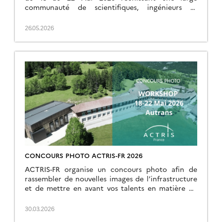
communauté de scientifiques, ingénieurs et
techniciens impliqués dans l’infrastructure de
recherche. Des représentants […]
26.05.2026
CONCOURS PHOTO ACTRIS-FR 2026
ACTRIS-FR organise un concours photo afin de
rassembler de nouvelles images de l’infrastructure
et de mettre en avant vos talents en matière de
photographie. Les modalités sont les suivantes: Le
[…]
30.03.2026