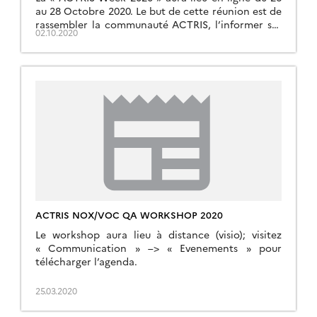
au 28 Octobre 2020. Le but de cette réunion est de
rassembler la communauté ACTRIS, l’informer sur
02.10.2020
les dernières avancées du projet et donner
l’occasion d’échanger sur les aspects techniques au
sein des différentes composantes d’ACTRIS.
ACTRIS NOX/VOC QA WORKSHOP 2020
Le workshop aura lieu à distance (visio); visitez
« Communication » –> « Evenements » pour
télécharger l’agenda.
25.03.2020