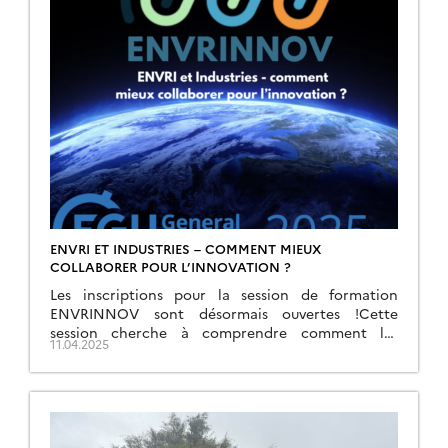
ENVRI ET INDUSTRIES – COMMENT MIEUX
COLLABORER POUR L’INNOVATION ?
Les inscriptions pour la session de formation
ENVRINNOV sont désormais ouvertes !Cette
session cherche à comprendre comment les
11.04.2025
infrastructures de recherche en environnement et
le secteur privé peuvent mieux collaborer […]